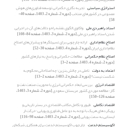
استراتژی سیاستی
تجربه نگاری حکمرانی توسعه فناوری‌های هوش
مصنوعی در کشورهای منتخب
[دوره 2، شماره 2، 1403، صفحه 40-
58]
اسناد راهبردی ملی
واکاوی الگوی نقشه راه و دلالت‌های آن در اجرایی
شدن اسناد راهبردی ملی
[دوره 2، شماره 3، 1403، صفحه 84-108]
اصلاح نظام اداری
ارائه چارچوبی برای تسهیلگرها و پیشران‌های اصلاح
نظام اداری ایران
[دوره 2، شماره 4، 1403، صفحه 30-52]
اصلاح نظام حکمرانی
مطالعات حکمرانی و پاسخ به نیازهای کشور
[دوره 2، شماره 4، 1403، صفحه 2-3]
اعتماد به دولت
تاملی در چالش بنزین: چه اصلاحاتی محکوم به
شکست نیست؟
[دوره 2، شماره 2، 1403، صفحه 2-13]
اقتصاد انرژی
بررسی ابعاد حکمرانی انرژی با محوریت صنعت نفت و
گاز؛ مطالعه موردی کشور عربستان سعودی
[دوره 2، شماره 3، 1403،
صفحه 126-150]
اقتصاد تکاملی
ظهور و تکامل مکاتب اقتصادی در بستر تاریخی و
رویکردهای هریک با توجه به دو عامل فناوری و پویایی؛ حرکت از
ایستایی به سمت پویایی
[دوره 2، شماره 2، 1403، صفحه 98-116]
اکوسیستم خدمت
چارچوب اکوسیستم خدمت برای همکاری شبکه‌ای