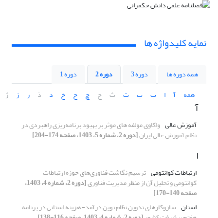
نمایه کلیدواژه ها
همه دوره ها
دوره 3
دوره 2
دوره 1
همه
آ
ا
ب
پ
ت
ث
ج
چ
ح
خ
د
ذ
ر
ز
ژ
آ
آموزش عالی
واکاوی مولفه های موثر بر بهبود برنامه‌ریزی راهبردی در
نظام آموزش عالی ایران
[دوره 2، شماره 5، 1403، صفحه 174-204]
ا
ارتباطات کوانتومی
ترسیم نگاشت فناوری‌های حوزه ارتباطات
کوانتومی و تحلیل آن از منظر مدیریت فناوری
[دوره 2، شماره 4، 1403،
صفحه 140-170]
استان
سازوکارهای تدوین نظام نوین درآمد- هزینه استانی در برنامه
هفتم پیشرفت کشور
[دوره 2، شماره 4، 1403، صفحه 116-138]