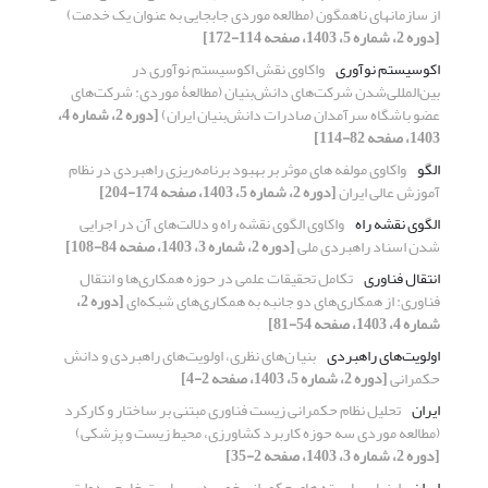
از سازمانهای ناهمگون (مطالعه موردی جابجایی به عنوان یک خدمت)
[دوره 2، شماره 5، 1403، صفحه 114-172]
اکوسیستم نوآوری
واکاوی نقش اکوسیستم نوآوری در
بین‌المللی‌شدن شرکت‌های دانش‌بنیان (مطالعۀ موردی: شرکت‌های
عضو باشگاه سرآمدان صادرات دانش‌بنیان ایران)
[دوره 2، شماره 4،
1403، صفحه 82-114]
الگو
واکاوی مولفه های موثر بر بهبود برنامه‌ریزی راهبردی در نظام
آموزش عالی ایران
[دوره 2، شماره 5، 1403، صفحه 174-204]
الگوی نقشه راه
واکاوی الگوی نقشه راه و دلالت‌های آن در اجرایی
شدن اسناد راهبردی ملی
[دوره 2، شماره 3، 1403، صفحه 84-108]
انتقال فناوری
تکامل تحقیقات علمی در حوزه همکاری‌ها و انتقال
فناوری: از همکاری‌های دو جانبه به همکاری‌های شبکه‌ای
[دوره 2،
شماره 4، 1403، صفحه 54-81]
اولویت‌های راهبردی
بنیا ن‌های نظری، اولویت‌های راهبردی و دانش
حکمرانی
[دوره 2، شماره 5، 1403، صفحه 2-4]
ایران
تحلیل نظام‌ حکمرانی زیست فناوری مبتنی بر ساختار و کارکرد
(مطالعه موردی سه حوزه کاربرد کشاورزی، محیط زیست و پزشکی)
[دوره 2، شماره 3، 1403، صفحه 2-35]
ایران
ارزیابی بایسته های حکمرانی خوب در سیاست خارجی دولت