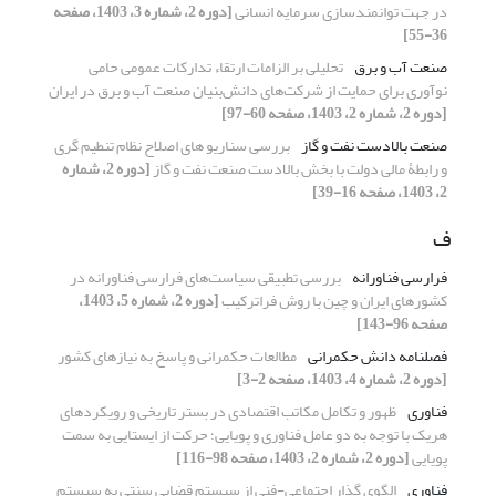
در جهت توانمندسازی سرمایه انسانی
[دوره 2، شماره 3، 1403، صفحه
36-55]
صنعت آب و برق
تحلیلی بر الزامات ارتقاء تدارکات عمومی حامی
نوآوری برای حمایت‌ از شرکت‌های دانش‌بنیان صنعت آب و برق در ایران
[دوره 2، شماره 2، 1403، صفحه 60-97]
صنعت بالادست نفت و گاز
بررسی سناریو های اصلاح نظام تنطیم گری
و رابطۀ مالی دولت با بخش بالادست صنعت نفت و گاز
[دوره 2، شماره
2، 1403، صفحه 16-39]
ف
فرارسی فناورانه
بررسی تطبیقی سیاست‌های فرارسی فناورانه در
کشورهای ایران و چین با روش فراترکیب
[دوره 2، شماره 5، 1403،
صفحه 96-143]
فصلنامه دانش حکمرانی
مطالعات حکمرانی و پاسخ به نیازهای کشور
[دوره 2، شماره 4، 1403، صفحه 2-3]
فناوری
ظهور و تکامل مکاتب اقتصادی در بستر تاریخی و رویکردهای
هریک با توجه به دو عامل فناوری و پویایی؛ حرکت از ایستایی به سمت
پویایی
[دوره 2، شماره 2، 1403، صفحه 98-116]
فناوری
الگوی گذار اجتماعی-فنی از سیستم قضایی سنتی به سیستم