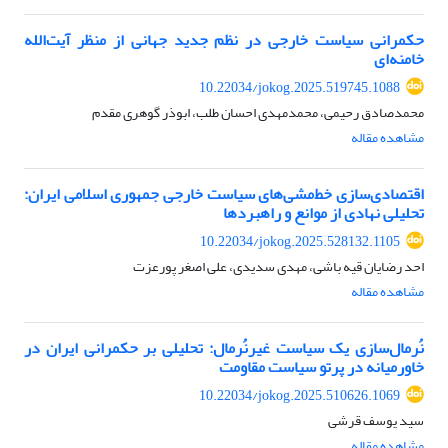
حکمرانی سیاست خارجی در نظم جدید جهانی از منظر آیت‌الله
خامنه‌ای
10.22034/jokog.2025.519745.1088
محمدصادق رحیمی، محمدمهدی احسان طلب، ابوذر گوهری مقدم
مشاهده مقاله
اقتصادی‌سازی خط‌مشی‌های سیاست خارجی جمهوری اسلامی ایران:
تحلیلی نهادی از موانع و راهبردها
10.22034/jokog.2025.528132.1105
احد رضایان قیه باشی، مهدی سدیدی، علی اصغر پورعزت
مشاهده مقاله
نُرمال‌سازی یک سیاست غیرنُرمال: تحلیلی بر حکمرانی ایران در
خاورمیانه در پرتو سیاست مقاومت
10.22034/jokog.2025.510626.1069
سید یوسف قرشی
مشاهده مقاله