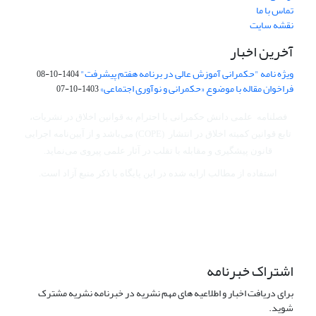
تماس با ما
نقشه سایت
آخرین اخبار
ویژه نامه "حکمرانی آموزش عالی در برنامه هفتم پیشرفت"
1404-10-08
فراخوان مقاله با موضوع «حکمرانی و نوآوری اجتماعی»
1403-10-07
فصلنامه علمی دانش حکمرانی با احترام به قوانین اخلاق در نشریات،
تابع قوانین کمیته اخلاق در انتشار (COPE) می‌باشد
و از آیین‌نامه اجرایی
قانون پیشگیری و مقابله با تقلب در آثار علمی پیروی می‌نماید.
استفاده از مطالب ارایه شده در این پایگاه با ذکر منبع آزاد است.
اشتراک خبرنامه
برای دریافت اخبار و اطلاعیه های مهم نشریه در خبرنامه نشریه مشترک
شوید.