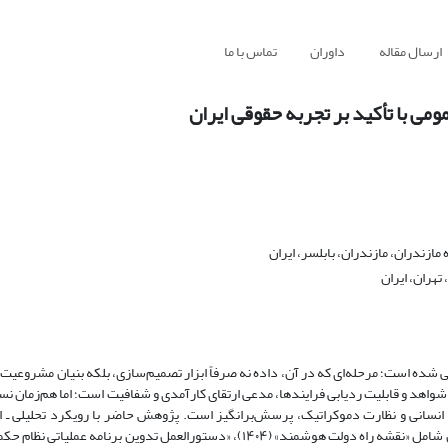
ارسال مقاله
داوران
تماس با ما
ی با تأکید بر تجربه حقوقی ایران
ازندران، مازندران، بابلسر، ایران
هران، ایران
نی شده است؛ مرحله‌ای که در آن، داده نه صرفاً ابزار تصمیم‌سازی، بلکه بنیان مشروعیت 
 شواهد و قابلیت ردیابی فرایندها، مدعی ارتقای کارآمدی و شفافیت است؛ اما هم‌زمان ن
انسانی و نظارت دموکراتیک، پرسش‌برانگیز است. پژوهش حاضر با رویکرد تحلیلی ـ 
اسنادی ـ نظری، ضمن مرور ادبیات نظری، سه سند سیاست‌گذاری و اجرایی ایران شامل «نقشه راه دولت هوشمند» (۱۴۰۴)، «دستورالعمل تدوین