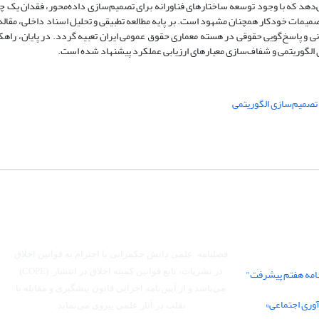
یل کرده است. یافته‌ها نشان می‌دهد که با وجود توسعه ساختارهای فناورانه برای تصمیم‌سازی داده‌محور، فقدا
میمات خودکار همچنان مشهود است. بر پایه مطالعه تطبیقی و تحلیل اسناد داخلی، مقاله 
ی و پاسخ‌گویی حقوقی در هسته معماری حقوق عمومی ایران تعبیه گردد. در پایان، راه
 الگوریتمی و شفاف‌سازی معیارهای ارزیابی عملکرد پیشنهاد شده است.
تصمیم‌سازی الگوریتمی
فصلنامه علمی دانش حکمرانی با احترام به قوانین اخلاق
نامه هفتم پیشرفت"
در نشریات، تابع قوانین کمیته اخلاق در انتشار (COPE)
می‌باشد
و از آیین‌نامه اجرایی قانون پیشگیری و مقابله با
آوری اجتماعی»
تقلب در آثار علمی پیروی می‌نماید.