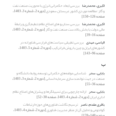
اکبری، محمدرضا
بررسی ابعاد حکمرانی انرژی با محوریت صنعت نفت
و گاز؛ مطالعه موردی کشور عربستان سعودی
[دوره 2، شماره 3، 1403،
صفحه 126-150]
اکبری، محمدرضا
بررسی سناریو های اصلاح نظام تنطیم گری و رابطۀ
مالی دولت با بخش بالادست صنعت نفت و گاز
[دوره 2، شماره 2، 1403،
صفحه 16-39]
الیاسی، مهدی
بررسی تطبیقی سیاست‌های فرارسی فناورانه در
کشورهای ایران و چین با روش فراترکیب
[دوره 2، شماره 5، 1403،
صفحه 96-143]
ب
بابایی، سحر
شناسایی مولفه‌های حکمرانی توسعه روابط دانشگاه و
صنعت در جهت توانمندسازی سرمایه انسانی
[دوره 2، شماره 3، 1403،
صفحه 36-55]
بابایی، سحر
ارائه چارچوبی برای تسهیلگرها و پیشران‌های اصلاح نظام
اداری ایران
[دوره 2، شماره 4، 1403، صفحه 30-52]
باقری مقدم، ناصر
ترسیم نگاشت فناوری‌های حوزه ارتباطات
کوانتومی و تحلیل آن از منظر مدیریت فناوری
[دوره 2، شماره 4، 1403،
صفحه 140-170]