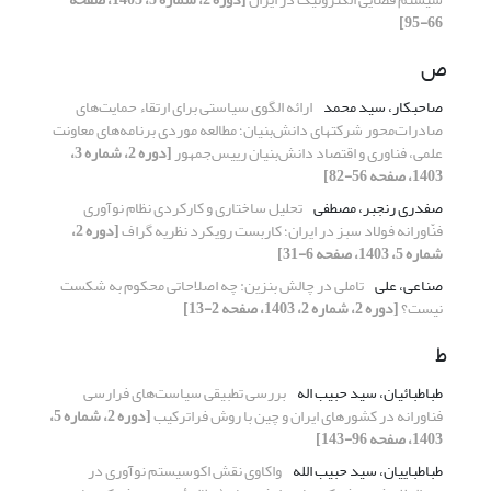
66-95]
ص
صاحبکار، سید محمد
ارائه الگوی سیاستی برای ارتقاء حمایت‌های
صادرات‌محور شرکتهای دانش‌بنیان؛ مطالعه موردی برنامه‌های معاونت
علمی، فناوری و اقتصاد دانش‌بنیان رییس‌جمهور
[دوره 2، شماره 3،
1403، صفحه 56-82]
صفدری رنجبر، مصطفی
تحلیل ساختاری و کارکردی نظام نوآوری
فنّاورانه فولاد سبز در ایران؛ کاربست رویکرد نظریه گراف
[دوره 2،
شماره 5، 1403، صفحه 6-31]
صناعی، علی
تاملی در چالش بنزین: چه اصلاحاتی محکوم به شکست
نیست؟
[دوره 2، شماره 2، 1403، صفحه 2-13]
ط
طباطبائیان، سید حبیب اله
بررسی تطبیقی سیاست‌های فرارسی
فناورانه در کشورهای ایران و چین با روش فراترکیب
[دوره 2، شماره 5،
1403، صفحه 96-143]
طباطباییان، سید حبیب الله
واکاوی نقش اکوسیستم نوآوری در