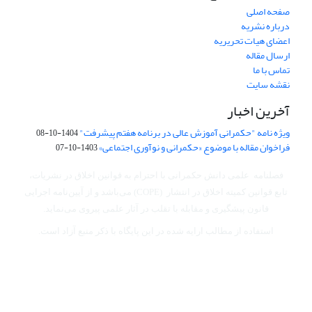
صفحه اصلی
درباره نشریه
اعضای هیات تحریریه
ارسال مقاله
تماس با ما
نقشه سایت
آخرین اخبار
ویژه نامه "حکمرانی آموزش عالی در برنامه هفتم پیشرفت"
1404-10-08
فراخوان مقاله با موضوع «حکمرانی و نوآوری اجتماعی»
1403-10-07
فصلنامه علمی دانش حکمرانی با احترام به قوانین اخلاق در نشریات،
تابع قوانین کمیته اخلاق در انتشار (COPE) می‌باشد
و از آیین‌نامه اجرایی
قانون پیشگیری و مقابله با تقلب در آثار علمی پیروی می‌نماید.
استفاده از مطالب ارایه شده در این پایگاه با ذکر منبع آزاد است.