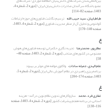
بین‌المللی‌شدن شرکت‌های دانش‌بنیان (مطالعۀ موردی: شرکت‌های
عضو باشگاه سرآمدان صادرات دانش‌بنیان ایران)
[دوره 2، شماره 4،
1403، صفحه 82-114]
طباطباییان، سید حبیب الله
ترسیم نگاشت فناوری‌های حوزه ارتباطات
کوانتومی و تحلیل آن از منظر مدیریت فناوری
[دوره 2، شماره 4، 1403،
صفحه 140-170]
ع
عطارپور، محمدرضا
تجربه نگاری حکمرانی توسعه فناوری‌های هوش
مصنوعی در کشورهای منتخب
[دوره 2، شماره 2، 1403، صفحه 40-
58]
علم الهدی، جمیله سادات
واکاوی مولفه های موثر بر بهبود
برنامه‌ریزی راهبردی در نظام آموزش عالی ایران
[دوره 2، شماره 5،
1403، صفحه 174-204]
غ
غفاری فرد، محمد
سازوکارهای تدوین نظام نوین درآمد- هزینه
استانی در برنامه هفتم پیشرفت کشور
[دوره 2، شماره 4، 1403، صفحه
116-138]