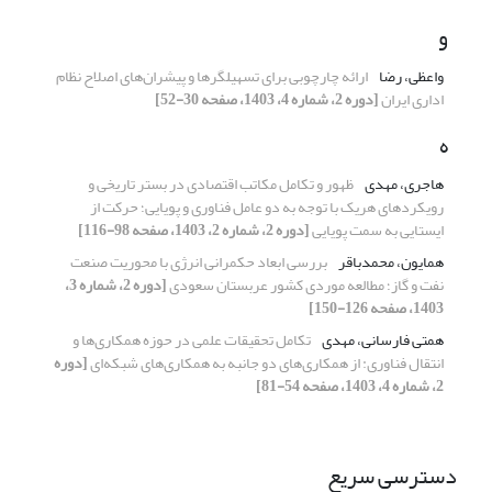
و
واعظی، رضا
ارائه چارچوبی برای تسهیلگرها و پیشران‌های اصلاح نظام
اداری ایران
[دوره 2، شماره 4، 1403، صفحه 30-52]
ه
هاجری، مهدی
ظهور و تکامل مکاتب اقتصادی در بستر تاریخی و
رویکردهای هریک با توجه به دو عامل فناوری و پویایی؛ حرکت از
ایستایی به سمت پویایی
[دوره 2، شماره 2، 1403، صفحه 98-116]
همایون، محمدباقر
بررسی ابعاد حکمرانی انرژی با محوریت صنعت
نفت و گاز؛ مطالعه موردی کشور عربستان سعودی
[دوره 2، شماره 3،
1403، صفحه 126-150]
همتی فارسانی، مهدی
تکامل تحقیقات علمی در حوزه همکاری‌ها و
انتقال فناوری: از همکاری‌های دو جانبه به همکاری‌های شبکه‌ای
[دوره
2، شماره 4، 1403، صفحه 54-81]
دسترسی سریع