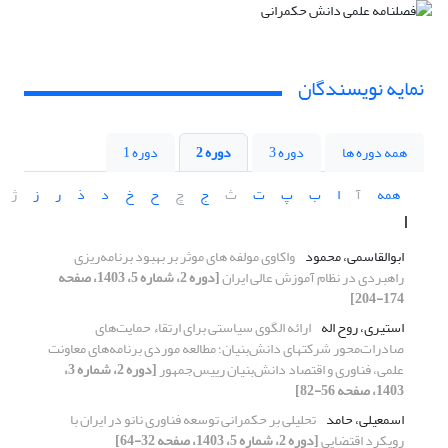
نمایه نویسندگان
همه دوره ها
دوره 3
دوره 2
دوره 1
همه
آ
ا
ب
پ
ت
ث
ج
چ
ح
خ
د
ذ
ر
ز
ژ
ا
ابوالقاسمی، محمود
واکاوی مولفه های موثر بر بهبود برنامه‌ریزی
راهبردی در نظام آموزش عالی ایران
[دوره 2، شماره 5، 1403، صفحه
174-204]
استیری، روح اله
ارائه الگوی سیاستی برای ارتقاء حمایت‌های
صادرات‌محور شرکتهای دانش‌بنیان؛ مطالعه موردی برنامه‌های معاونت
علمی، فناوری و اقتصاد دانش‌بنیان رییس‌جمهور
[دوره 2، شماره 3،
1403، صفحه 56-82]
اسمعیلی، حامد
تحلیلی بر حکمرانی توسعه فناوری نانو در ایران با
رویکرد اقتضایی
[دوره 2، شماره 5، 1403، صفحه 32-64]