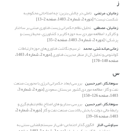
ز
زمانیان، مرتضی
تاملی در چالش بنزین: چه اصلاحاتی محکوم به
شکست نیست؟
[دوره 2، شماره 2، 1403، صفحه 2-13]
زمانیان، مصطفی
تحلیل نظام‌ حکمرانی زیست فناوری مبتنی بر ساختار
و کارکرد (مطالعه موردی سه حوزه کاربرد کشاورزی، محیط زیست و
پزشکی)
[دوره 2، شماره 3، 1403، صفحه 2-35]
زمانی میاندشتی، محمد
ترسیم نگاشت فناوری‌های حوزه ارتباطات
کوانتومی و تحلیل آن از منظر مدیریت فناوری
[دوره 2، شماره 4، 1403،
صفحه 140-170]
س
سوهانکار، امیرحسین
بررسی ابعاد حکمرانی انرژی با محوریت صنعت
نفت و گاز؛ مطالعه موردی کشور عربستان سعودی
[دوره 2، شماره 3،
1403، صفحه 126-150]
سوهانکار، امیرحسین
بررسی سناریو های اصلاح نظام تنطیم گری و
رابطۀ مالی دولت با بخش بالادست صنعت نفت و گاز
[دوره 2، شماره 2،
1403، صفحه 16-39]
سیاوشی، الناز
الگوی گذار اجتماعی-فنی از سیستم قضایی سنتی به
سیستم قضایی الکترونیک در ایران
[دوره 2، شماره 5، 1403، صفحه