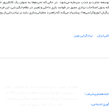
 توسعه تجارت و جذب سرمایه می‌شود. در حالی که تحریم‌ها به عنوان یک کاتالیزور
 که بدون اصلاحات نهادی عمیق در قواعد بازی داخلی و تغییر در نظام انگیزشی، این فرص
ران (بوروکراسی‌ها)، پیشنهاد می‌کند که راهبرد عملیاتی‌سازی، باید بر نهادزدایی از روی
می ایران
نهادگرایی نوین
فصلنامه علمی دانش حکمرانی با احترام به قوانین اخلاق
نامه هفتم پیشرفت"
در نشریات، تابع قوانین کمیته اخلاق در انتشار (COPE)
می‌باشد
و از آیین‌نامه اجرایی قانون پیشگیری و مقابله با
آوری اجتماعی»
تقلب در آثار علمی پیروی می‌نماید.