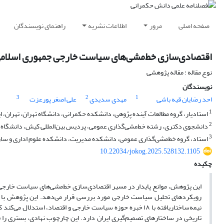
صفحه اصلی
مرور
اطلاعات نشریه
راهنمای نویسندگان
اقتصادی‌سازی خط‌مشی‌های سیاست خارجی جمهوری اسلامی ای
نوع مقاله : مقاله پژوهشی
نویسندگان
3
2
1
احد رضایان قیه باشی
مهدی سدیدی
علی اصغر پورعزت
1
استادیار، گروه مطالعات آینده پژوهی، دانشکده حکمرانی، دانشگاه تهران، تهران، ا
2
دانشجوی دکتری، رشته خط‌مشی‌گذاری عمومی، پردیس بین‌المللی کیش، دانشگاه تهر
3
استاد، گروه خط‌مشی‌گذاری عمومی، دانشکده مدیریت، دانشکده علوم اداری و سازما
10.22034/jokog.2025.528132.1105
چکیده
این پژوهش، موانع پایدار در مسیر اقتصادی‌سازی خط‌مشی‌های سیاست خارجی جم
رویکردهای تحلیل سیاست خارجی مورد بررسی قرار می‌دهد. این پژوهش با روی
نیمه‌ساختاریافته با ۱۸ خبره حوزه سیاست خارجی و اقتصاد، است
تاریخی در ساختارهای تصمیم‌گیری ایران دارد. این چارچوب نهادی، بستری را ف