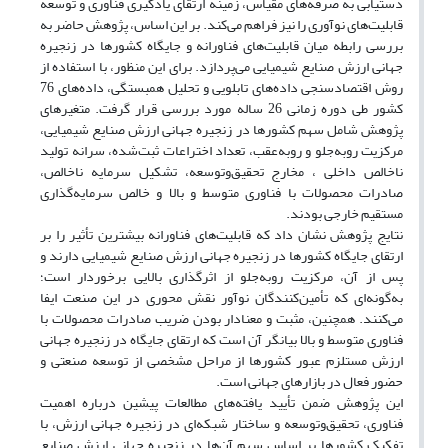
دستیابی به صرفه‌های مقیاس، زمینه ارتقای یادگیری فناوری و توسعه
قابلیت‌های نوآوری را نیز فراهم می‌کند. بر این اساس، پژوهش حاضر به
بررسی رابطه میان قابلیت‌های فناورانه و جایگاه کشورها در زنجیره
جهانی ارزش صنایع شیمیایی می‌پردازد. برای این منظور، با استفاده از
روش اقتصادسنجی داده‌های تابلویی و تحلیل همبستگی، داده‌های 76
کشور طی دوره زمانی 26 ساله مورد بررسی قرار گرفت. متغیرهای
پژوهش شامل سهم کشورها در زنجیره جهانی ارزش صنایع شیمیایی،
مرکزیت روبه‌جلو و روبه‌عقب، تعداد اختراعات ثبت‌شده، سرانه تولید
ناخالص داخلی ، مخارج تحقیق‌وتوسعه، تشکیل سرمایه ناخالص،
صادرات محصولات با فناوری متوسط و بالا و خالص سرمایه‌گذاری
مستقیم خارجی بودند.
نتایج پژوهش نشان داد که قابلیت‌های فناورانه بیشترین تأثیر را بر
ارتقای جایگاه کشورها در زنجیره جهانی ارزش صنایع شیمیایی دارند و
پس از آن، مرکزیت روبه‌جلو از اثرگذاری بالایی برخوردار است؛
به‌گونه‌ای که تأمین‌کنندگان نوآور نقش محوری در این صنعت ایفا
می‌کنند. همچنین، مثبت و معنادار بودن ضریب صادرات محصولات با
فناوری متوسط و بالا بیانگر آن است که ارتقای جایگاه در زنجیره جهانی
ارزش مستلزم عبور کشورها از مراحل مشخصی از توسعه صنعتی و
حضور فعال در بازارهای جهانی است.
این پژوهش ضمن تأیید یافته‌های مطالعات پیشین درباره اهمیت
فناوری، تحقیق‌وتوسعه و ساختار شبکه‌ای در زنجیره جهانی ارزش، با
تفکیک کشورها بر اساس سهم آن‌ها در زنجیره جهانی ارزش صنایع