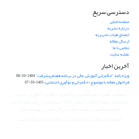
دسترسی سریع
صفحه اصلی
درباره نشریه
اعضای هیات تحریریه
ارسال مقاله
تماس با ما
نقشه سایت
آخرین اخبار
ویژه نامه "حکمرانی آموزش عالی در برنامه هفتم پیشرفت"
1404-10-08
فراخوان مقاله با موضوع «حکمرانی و نوآوری اجتماعی»
1403-10-07
فصلنامه علمی دانش حکمرانی با احترام به قوانین اخلاق در نشریات،
تابع قوانین کمیته اخلاق در انتشار (COPE) می‌باشد
و از آیین‌نامه اجرایی
قانون پیشگیری و مقابله با تقلب در آثار علمی پیروی می‌نماید.
استفاده از مطالب ارایه شده در این پایگاه با ذکر منبع آزاد است.