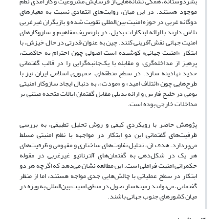
بشردوستانه، همگی نشانه‌هایی از فرسایش مشروعیت و کارآمدی نظم
موجود هستند. در این میان، روایت‌های انتقادی نسبت به معیارهای
دوگانه غربی در حوزه امنیت بین‌المللی تقویت شده و بازیگران غیرغربی
تلاش دارند با ارائه ابتکارات بدیل، در بازتعریف مفاهیم و سازوکارهای
امنیت جهانی نقش‌آفرینی کنند. چین به‌ عنوان قدرتی در حال خیزش، با
ابتکار «امنیت جهانی» کوشیده است اصولی چون احترام به حاکمیت،
پرهیز از مداخله‌گری، و مقابله با یک‌جانبه‌گرایی را در قالب گفتمانی
جدید نهادینه سازد. در سطح منطقه‌ای، جمهوری اسلامی ایران نیز با
طرح‌هایی چون «ائتلاف امید» و «مودت»، به دنبال ایجاد سازوکار امنیتی
بومی در خلیج فارس و ارائه بدیلی مقابل گفتمان ایالات متحده مبتنی بر
مداخلات خارجی بوده است.
پژوهش حاضر با رویکردی کیفی و روش تحلیل تطبیقی، به بررسی
ظرفیت‌های گفتمانی این دو ابتکار در مواجهه با نظم امنیتی مسلط
می‌پردازد. هدف آن، تحلیل تفاوت‌های ساختاری و مفهومی و ظرفیت‌های
هر یک در شکل‌دهی به گفتمان‌های آلترناتیو غیرغربی در مقوله
حکمرانی امنیت فراملی است. این مطالعه نشان می‌دهد که اگرچه هر دو
ابتکار در سطح عملیاتی با چالش‌هایی جدی مواجه هستند، اما از منظر
گفتمانی، می‌توانند زمینه‌ساز تحول در منطق امنیت بین‌المللی به ویژه در
میان کشورهای جنوب جهانی باشند.