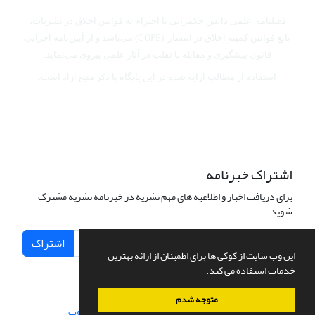
فصلنامه علمی دانش حکمرانی با احترام به قوانین اخلاق در نشریات،
تابع قوانین کمیته اخلاق در انتشار (COPE) می‌باشد
و از آیین‌نامه اجرایی
قانون پیشگیری و مقابله با تقلب در آثار علمی پیروی می‌نماید.
استفاده از مطالب ارایه شده در این پایگاه با ذکر منبع آزاد است.
اشتراک خبرنامه
برای دریافت اخبار و اطلاعیه های مهم نشریه در خبرنامه نشریه مشترک
شوید.
اشتراک
این وب سایت از کوکی ها برای اطمینان از ارائه بهترین
خدمات استفاده می کند.
متوجه شدم
سامانه مدیریت نشریات علمی.
طراحی و پیاده سازی از
سیناوب