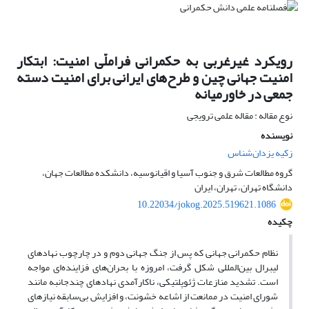
رویکرد غیرغربی به حکمرانی فراملّی امنیت: ابتکار
امنیت جهانی چین و طرح‌های ایرانی برای امنیت دسته
جمعی در خاورمیانه
نوع مقاله : مقاله علمی ترویجی
نویسنده
زکیه یزدان‌شناس
گروه مطالعات شرق و جنوب آسیا و اقیانوسیه، دانشکده مطالعات جهان،
دانشگاه تهران، تهران، ایران
10.22034/jokog.2025.519621.1086
چکیده
نظام حکمرانی جهانی که پس از جنگ جهانی دوم و در چارچوب نهادهای
لیبرال بین‌المللی شکل گرفت، امروزه با بحران‌های فزاینده‌ای مواجه
است. تشدید منازعات ژئوپلتیکی، ناکارآمدی نهادهای چندجانبه مانند
شورای امنیت در ممانعت از اشاعه خشونت، و افزایش بی‌سابقه نیازهای