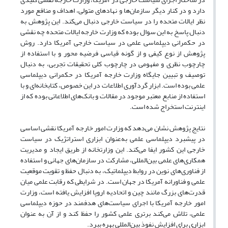
دارد و در کنار دیگر سازمان‌ها و نهادهای متولی، اهداف و منافع مورد
نظر ایالات متحده را در سیاست خارجی دنبال می‌کند. این پژوهش به
دنبال پاسخ به این سوال بوده که وزارت خارجه ایالات متحده چه نقشی
در حکمرانی دیپلماسی علمی در سیاست خارجی آمریکا دارد. روش
پژوهش از نوع کیفی و از گونه قیاسی فرضیه محور و با استفاده از
چارچوب نظری و مفهومی در چارچوب کلی تحقیقات تجربی، به دنبال
توصیف و تبیین جایگاه وزارت خارجه آمریکا در حکمرانی دیپلماسی
علمی بوده است. ابزار گردآوری اطلاعات در این خصوص، کتابخانه‌ای و با
استفاده از منابع معتبر موجود در مقالات و بانک‌های اطلاعاتی بوده که از
اینترنت استخراج شده است.
نتایج پژوهش نشان می‌دهد که وزارت امور خارجه آمریکا نقشی اساسی
در پیشبرد دیپلماسی علمی به‌عنوان ابزاری استراتژیک در سیاست
خارجی این کشور ایفا می‌کند. این وزارتخانه از طریق ایجاد و مدیریت
همکاری‌های علمی بین‌المللی، مشارکت در سازمان‌های جهانی و استفاده
از فناوری‌های نوین در روابط دیپلماتیک، به دنبال حفظ و تقویت موقعیت
علمی و فناورانه آمریکا در جهان است. در شرایطی که رقابت علمی میان
قدرت‌های بزرگ مانند چین و اتحادیه اروپا افزایش یافته است، وزارت
امور خارجه آمریکا با اجرای سیاست‌های هدفمند در حوزه دیپلماسی
علمی، تلاش می‌کند برتری علمی کشور را حفظ کند و از آن به ‌عنوان
ابزاری برای افزایش نفوذ بین‌المللی بهره ببرد.