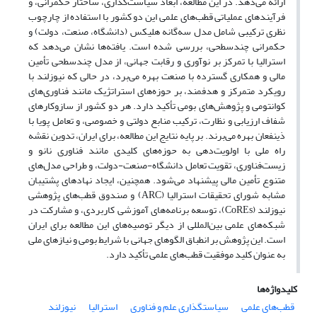
ارائه می‌دهد. در این مطالعه، ابعاد سیاست‌گذاری، ساختار حکمرانی، و
فرآیندهای عملیاتی قطب‌های علمی این دو کشور با استفاده از چارچوب
نظری ترکیبی شامل مدل سه‌گانه هلیکس (دانشگاه، صنعت، دولت) و
حکمرانی چندسطحی، بررسی شده است. یافته‌ها نشان می‌دهد که
استرالیا با تمرکز بر نوآوری و رقابت جهانی، از مدل چندسطحی تأمین
مالی و همکاری گسترده با صنعت بهره می‌برد، در حالی که نیوزلند با
رویکرد متمرکز و هدفمند، بر حوزه‌های استراتژیک مانند فناوری‌های
کوانتومی و پژوهش‌های بومی تأکید دارد. هر دو کشور از سازوکارهای
شفاف ارزیابی و نظارت، ترکیب منابع دولتی و خصوصی، و تعامل پویا با
ذینفعان بهره می‌برند. بر پایه نتایج این مطالعه،‌ برای ایران، تدوین نقشه
راه ملی با اولویت‌دهی به حوزه‌های کلیدی مانند فناوری نانو و
زیست‌فناوری، تقویت تعامل دانشگاه-صنعت-دولت، و طراحی مدل‌های
متنوع تأمین مالی پیشنهاد می‌شود. همچنین، ایجاد نهادهای پشتیبان
مشابه شورای تحقیقات استرالیا (ARC) و صندوق قطب‌های پژوهشی
نیوزلند (CoREs)، توسعه برنامه‌های آموزشی کاربردی، و مشارکت در
شبکه‌های علمی بین‌المللی از دیگر توصیه‌های این مطالعه برای ایران
است. این پژوهش بر انطباق الگوهای جهانی با شرایط بومی و نیازهای ملی
به عنوان کلید موفقیت قطب‌های علمی تأکید دارد.
کلیدواژه‌ها
قطب‌های علمی
سیاستگذاری علم و فناوری
استرالیا
نیوزلند