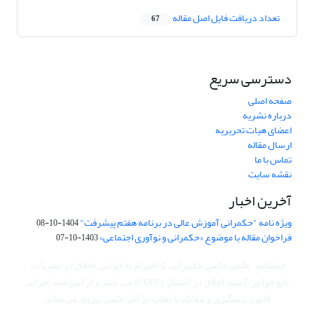
تعداد دریافت فایل اصل مقاله
67
دسترسی سریع
صفحه اصلی
درباره نشریه
اعضای هیات تحریریه
ارسال مقاله
تماس با ما
نقشه سایت
آخرین اخبار
ویژه نامه "حکمرانی آموزش عالی در برنامه هفتم پیشرفت"
1404-10-08
فراخوان مقاله با موضوع «حکمرانی و نوآوری اجتماعی»
1403-10-07
فصلنامه علمی دانش حکمرانی با احترام به قوانین اخلاق در نشریات،
تابع قوانین کمیته اخلاق در انتشار (COPE) می‌باشد
و از آیین‌نامه اجرایی
قانون پیشگیری و مقابله با تقلب در آثار علمی پیروی می‌نماید.