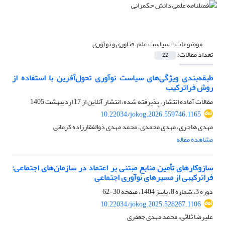
موضوعات =
سیاست علم، فناوری و نوآوری
تعداد مقالات:
22
طبقه‌بندی ویژگی‌های سیاست نوآوری تحول‌آفرین با استفاده از
روش فراترکیب
مقالات آماده انتشار، پذیرفته شده، انتشار آنلاین از
17 اردیبهشت 1405
10.22034/jokog.2026.559746.1165
مهدی هاجری، مهدی محمدی، محمد مهدی ذوالفقارزاده کرمانی
مشاهده مقاله
سازوکارهای تأمین منابع مبتنی بر اعتماد در سازمان‌های اجتماعی:
فراترکیبی از مسیرهای نوآوری اجتماعی
دوره 3، شماره 8، پاییز 1404، صفحه
30-62
10.22034/jokog.2025.528267.1106
علیرضا ثلاثی، محمد مهدی جعفری