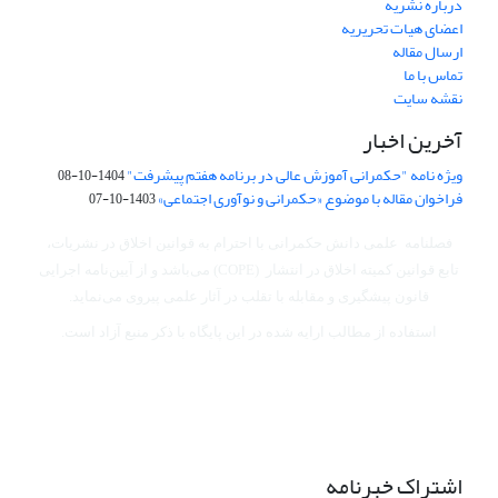
درباره نشریه
اعضای هیات تحریریه
ارسال مقاله
تماس با ما
نقشه سایت
آخرین اخبار
ویژه نامه "حکمرانی آموزش عالی در برنامه هفتم پیشرفت"
1404-10-08
فراخوان مقاله با موضوع «حکمرانی و نوآوری اجتماعی»
1403-10-07
فصلنامه علمی دانش حکمرانی با احترام به قوانین اخلاق در نشریات،
تابع قوانین کمیته اخلاق در انتشار (COPE) می‌باشد
و از آیین‌نامه اجرایی
قانون پیشگیری و مقابله با تقلب در آثار علمی پیروی می‌نماید.
استفاده از مطالب ارایه شده در این پایگاه با ذکر منبع آزاد است.
اشتراک خبرنامه