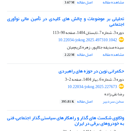
مشاهده مقاله
اصل مقاله
3.67 M
تحلیلی بر موضوعات و چالش های کلیدی در تأمین مالی نوآوری
اجتماعی
دوره 3، شماره 7، تابستان 1404، صفحه
90-113
10.22034/jokog.2025.497310.1042
سیده صدیقه جلالپور، زهره کریم‌میان
مشاهده مقاله
اصل مقاله
2.22 M
حکمرانی نوین در حوزه های راهبردی
دوره 3، شماره 6، بهار 1404، صفحه
2-3
10.22034/jokog.2025.227673
رضا نقی زاده
سخن سردبیر
اصل مقاله
395.81 K
واکاوی شکست های گذار و راهکارهای سیاستی گذار اجتماعی– فنی
به خودروهای برقی در ایران