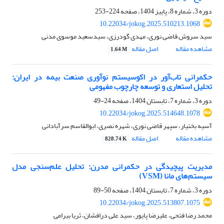
دوره 3، شماره 8، پاییز 1404، صفحه
224-253
10.22034/jokog.2025.510213.1068
سید سروش قاضی نوری، مهدی گودرزی، سیدسعید موسوی مدنی
مشاهده مقاله
اصل مقاله
1.64 M
حکمرانی تاب‌آور در اکوسیستم نوآوری صنعت بیمه در ایران:
تحلیل استعاری و توسعه چارچوب مفهومی
دوره 3، شماره 7، تابستان 1404، صفحه
24-49
10.22034/jokog.2025.514648.1078
آسیه بختیار، سپهر قاضی نوری، شهره نصری، ابوالقاسم سرآبادانی
مشاهده مقاله
اصل مقاله
828.74 K
مدیریت پیچیدگی در حکمرانی مدرن: تحلیل علم‌سنجی مدل
سیستم‌های مانا (VSM)
دوره 3، شماره 7، تابستان 1404، صفحه
50-89
10.22034/jokog.2025.513807.1075
محمد رضا فتحی، علیرضا پایور، سید علی درافشان، ثریا بیرامی