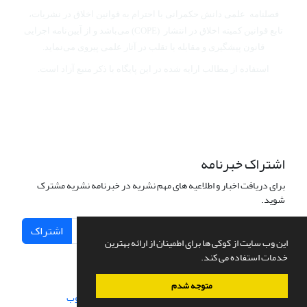
فصلنامه علمی دانش حکمرانی با احترام به قوانین اخلاق در نشریات،
تابع قوانین کمیته اخلاق در انتشار (COPE) می‌باشد
و از آیین‌نامه اجرایی
قانون پیشگیری و مقابله با تقلب در آثار علمی پیروی می‌نماید.
استفاده از مطالب ارایه شده در این پایگاه با ذکر منبع آزاد است.
اشتراک خبرنامه
برای دریافت اخبار و اطلاعیه های مهم نشریه در خبرنامه نشریه مشترک
شوید.
اشتراک
این وب سایت از کوکی ها برای اطمینان از ارائه بهترین
خدمات استفاده می کند.
متوجه شدم
سامانه مدیریت نشریات علمی.
طراحی و پیاده سازی از
سیناوب