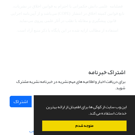
فصلنامه علمی دانش حکمرانی با احترام به قوانین اخلاق در نشریات،
تابع قوانین کمیته اخلاق در انتشار (COPE) می‌باشد
و از آیین‌نامه اجرایی
قانون پیشگیری و مقابله با تقلب در آثار علمی پیروی می‌نماید.
استفاده از مطالب ارایه شده در این پایگاه با ذکر منبع آزاد است.
اشتراک خبرنامه
برای دریافت اخبار و اطلاعیه های مهم نشریه در خبرنامه نشریه مشترک
شوید.
اشتراک
این وب سایت از کوکی ها برای اطمینان از ارائه بهترین
خدمات استفاده می کند.
متوجه شدم
سامانه مدیریت نشریات علمی.
طراحی و پیاده سازی از
سیناوب