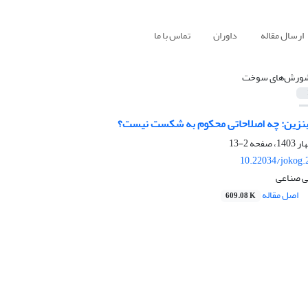
ارسال مقاله
داوران
تماس با ما
ورش‌های سوخت
بنزین: چه اصلاحاتی محکوم به شکست نیست؟
2-13
10.22034/jokog.
لی صناعی
اصل مقاله
609.08 K