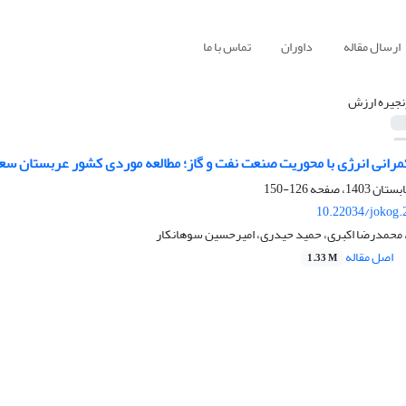
ارسال مقاله
داوران
تماس با ما
نجیره ارزش
مرانی انرژی با محوریت صنعت نفت و گاز؛ مطالعه موردی کشور عربستان س
126-150
10.22034/jokog.
 محمدرضا اکبری، حمید حیدری، امیرحسین سوهانکار
اصل مقاله
1.33 M