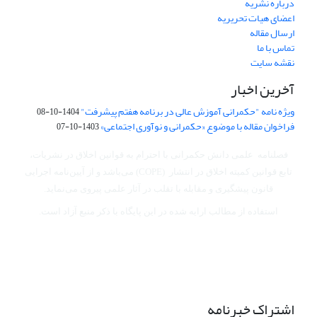
درباره نشریه
اعضای هیات تحریریه
ارسال مقاله
تماس با ما
نقشه سایت
آخرین اخبار
ویژه نامه "حکمرانی آموزش عالی در برنامه هفتم پیشرفت"
1404-10-08
فراخوان مقاله با موضوع «حکمرانی و نوآوری اجتماعی»
1403-10-07
فصلنامه علمی دانش حکمرانی با احترام به قوانین اخلاق در نشریات،
تابع قوانین کمیته اخلاق در انتشار (COPE) می‌باشد
و از آیین‌نامه اجرایی
قانون پیشگیری و مقابله با تقلب در آثار علمی پیروی می‌نماید.
استفاده از مطالب ارایه شده در این پایگاه با ذکر منبع آزاد است.
اشتراک خبرنامه