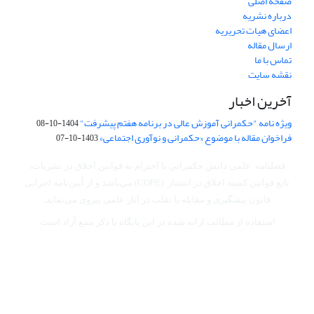
صفحه اصلی
درباره نشریه
اعضای هیات تحریریه
ارسال مقاله
تماس با ما
نقشه سایت
آخرین اخبار
ویژه نامه "حکمرانی آموزش عالی در برنامه هفتم پیشرفت"
1404-10-08
فراخوان مقاله با موضوع «حکمرانی و نوآوری اجتماعی»
1403-10-07
فصلنامه علمی دانش حکمرانی با احترام به قوانین اخلاق در نشریات،
تابع قوانین کمیته اخلاق در انتشار (COPE) می‌باشد
و از آیین‌نامه اجرایی
قانون پیشگیری و مقابله با تقلب در آثار علمی پیروی می‌نماید.
استفاده از مطالب ارایه شده در این پایگاه با ذکر منبع آزاد است.