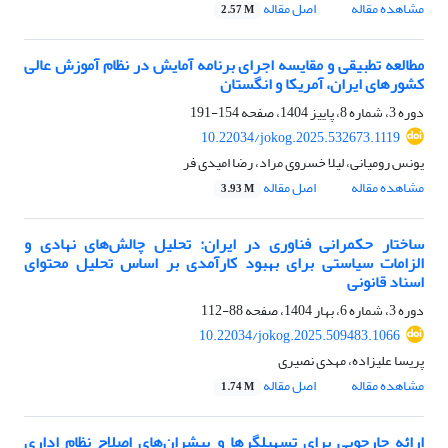
مشاهده مقاله
اصل مقاله
2.57 M
مطالعه تطبیقی و مقایسه اجرای برنامه آمایش در نظام آموزش عالی
کشورهای ایران، آمریکا و انگستان
دوره 3، شماره 8، پاییز 1404، صفحه
154-191
10.22034/jokog.2025.532673.1119
یونس رومیانی، لیلا خسروی مراد، رضا امیدی فر
مشاهده مقاله
اصل مقاله
3.93 M
ساختار حکمرانی فناوری در ایران: تحلیل چالش‌های نهادی و
الزامات سیاستی برای بهبود کارآمدی بر اساس تحلیل محتوای
اسناد قانونی
دوره 3، شماره 6، بهار 1404، صفحه
88-112
10.22034/jokog.2025.509483.1066
پریسا علیزاده، مهدی نصیری
مشاهده مقاله
اصل مقاله
1.74 M
ارائه چارچوبی برای تسهیلگرها و پیشران‌های اصلاح نظام اداری