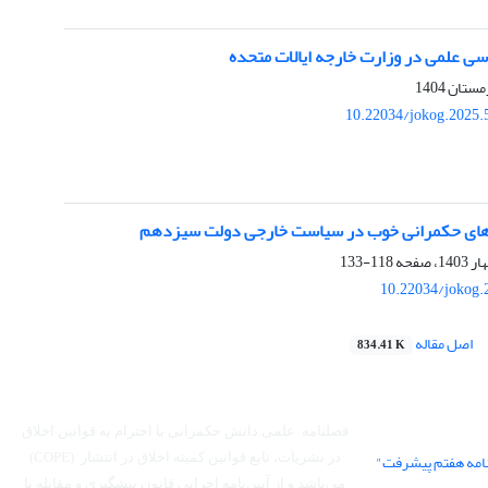
سی علمی در وزارت خارجه ایالات متحده
10.22034/jokog.2025.
ه های حکمرانی خوب در سیاست خارجی دولت سیزدهم
118-133
10.22034/jokog.
اصل مقاله
834.41 K
فصلنامه علمی دانش حکمرانی با احترام به قوانین اخلاق
نامه هفتم پیشرفت"
در نشریات، تابع قوانین کمیته اخلاق در انتشار (COPE)
می‌باشد
و از آیین‌نامه اجرایی قانون پیشگیری و مقابله با