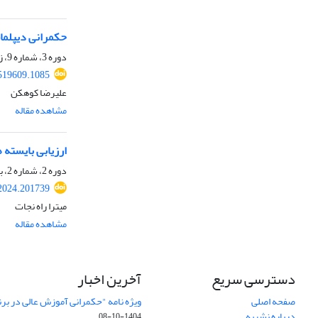
حکمرانی دیپلما
دوره 3، شماره 9، زمستان 1404
519609.1085
علیرضا کوهکن
مشاهده مقاله
ارزیابی بایست
دوره 2، شماره 2، بهار 1403، صفحه
2024.201739
میترا راه نجات
مشاهده مقاله
دسترسی سریع
آخرین اخبار
صفحه اصلی
ویژه نامه "حکمرانی آموزش عالی در بر
درباره نشریه
1404-10-08