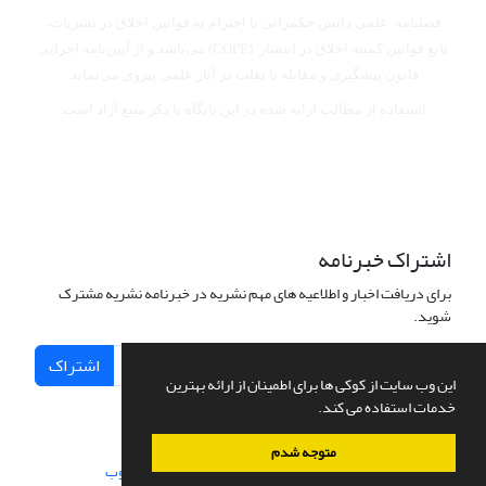
فصلنامه علمی دانش حکمرانی با احترام به قوانین اخلاق در نشریات،
تابع قوانین کمیته اخلاق در انتشار (COPE) می‌باشد
و از آیین‌نامه اجرایی
قانون پیشگیری و مقابله با تقلب در آثار علمی پیروی می‌نماید.
استفاده از مطالب ارایه شده در این پایگاه با ذکر منبع آزاد است.
اشتراک خبرنامه
برای دریافت اخبار و اطلاعیه های مهم نشریه در خبرنامه نشریه مشترک
شوید.
اشتراک
این وب سایت از کوکی ها برای اطمینان از ارائه بهترین
خدمات استفاده می کند.
متوجه شدم
سامانه مدیریت نشریات علمی.
طراحی و پیاده سازی از
سیناوب