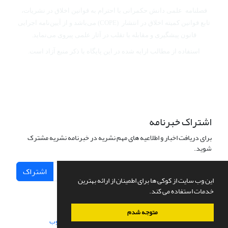
فصلنامه علمی دانش حکمرانی با احترام به قوانین اخلاق در نشریات،
تابع قوانین کمیته اخلاق در انتشار (COPE) می‌باشد
و از آیین‌نامه اجرایی
قانون پیشگیری و مقابله با تقلب در آثار علمی پیروی می‌نماید.
استفاده از مطالب ارایه شده در این پایگاه با ذکر منبع آزاد است.
اشتراک خبرنامه
برای دریافت اخبار و اطلاعیه های مهم نشریه در خبرنامه نشریه مشترک
شوید.
اشتراک
این وب سایت از کوکی ها برای اطمینان از ارائه بهترین
خدمات استفاده می کند.
متوجه شدم
سامانه مدیریت نشریات علمی.
طراحی و پیاده سازی از
سیناوب