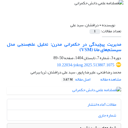
نویسنده =
درافشان، سید علی
تعداد مقالات:
1
مدیریت پیچیدگی در حکمرانی مدرن: تحلیل علم‌سنجی مدل
سیستم‌های مانا (VSM)
دوره 3، شماره 7، تابستان 1404، صفحه
50-89
10.22034/jokog.2025.513807.1075
محمد رضا فتحی، علیرضا پایور، سید علی درافشان، ثریا بیرامی
مشاهده مقاله
اصل مقاله
3.67 M
مقالات آماده انتشار
شماره جاری
شماره‌های پیشین نشریه