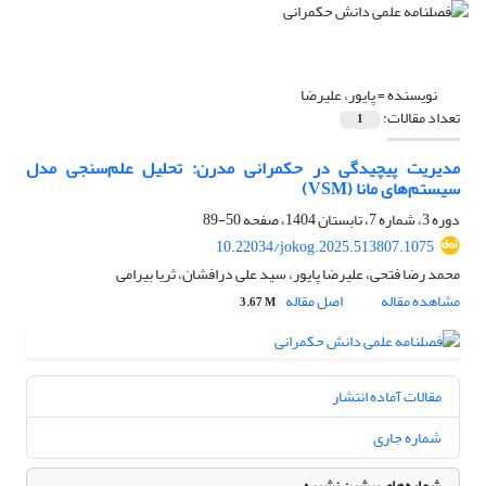
نویسنده =
پایور، علیرضا
تعداد مقالات:
1
مدیریت پیچیدگی در حکمرانی مدرن: تحلیل علم‌سنجی مدل
سیستم‌های مانا (VSM)
دوره 3، شماره 7، تابستان 1404، صفحه
50-89
10.22034/jokog.2025.513807.1075
محمد رضا فتحی، علیرضا پایور، سید علی درافشان، ثریا بیرامی
مشاهده مقاله
اصل مقاله
3.67 M
مقالات آماده انتشار
شماره جاری
شماره‌های پیشین نشریه