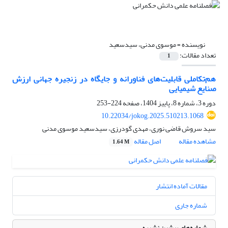
نویسنده =
موسوی مدنی، سیدسعید
تعداد مقالات:
1
هم‌تکاملی قابلیت‌های فناورانه و جایگاه در زنجیره جهانی ارزش
صنایع شیمیایی
دوره 3، شماره 8، پاییز 1404، صفحه
224-253
10.22034/jokog.2025.510213.1068
سید سروش قاضی نوری، مهدی گودرزی، سیدسعید موسوی مدنی
مشاهده مقاله
اصل مقاله
1.64 M
مقالات آماده انتشار
شماره جاری
شماره‌های پیشین نشریه