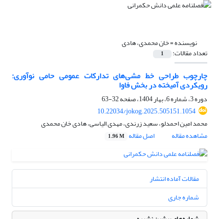
نویسنده =
خان محمدی، هادی
تعداد مقالات:
1
چارچوب طراحی خط مشی‌‌های تدارکات عمومی حامی نوآوری:
رویکردی آمیخته در بخش فاوا
دوره 3، شماره 6، بهار 1404، صفحه
32-63
10.22034/jokog.2025.505151.1054
محمد امین احمدلو، سعید زرندی، مهدی الیاسی، هادی خان محمدی
مشاهده مقاله
اصل مقاله
1.96 M
مقالات آماده انتشار
شماره جاری
شماره‌های پیشین نشریه