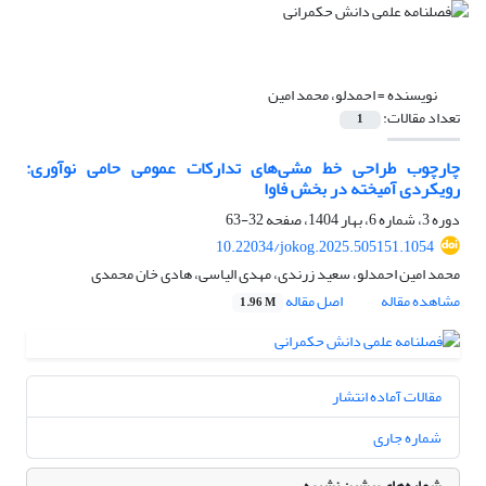
نویسنده =
احمدلو، محمد امین
تعداد مقالات:
1
چارچوب طراحی خط مشی‌‌های تدارکات عمومی حامی نوآوری:
رویکردی آمیخته در بخش فاوا
دوره 3، شماره 6، بهار 1404، صفحه
32-63
10.22034/jokog.2025.505151.1054
محمد امین احمدلو، سعید زرندی، مهدی الیاسی، هادی خان محمدی
مشاهده مقاله
اصل مقاله
1.96 M
مقالات آماده انتشار
شماره جاری
شماره‌های پیشین نشریه