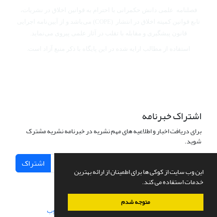
فصلنامه علمی دانش حکمرانی با احترام به قوانین اخلاق در نشریات،
تابع قوانین کمیته اخلاق در انتشار (COPE) می‌باشد
و از آیین‌نامه اجرایی
قانون پیشگیری و مقابله با تقلب در آثار علمی پیروی می‌نماید.
استفاده از مطالب ارایه شده در این پایگاه با ذکر منبع آزاد است.
اشتراک خبرنامه
برای دریافت اخبار و اطلاعیه های مهم نشریه در خبرنامه نشریه مشترک
شوید.
اشتراک
این وب سایت از کوکی ها برای اطمینان از ارائه بهترین
خدمات استفاده می کند.
متوجه شدم
سامانه مدیریت نشریات علمی.
طراحی و پیاده سازی از
سیناوب