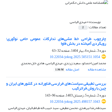
نویسنده =
مهدی الیاسی
تعداد مقالات:
2
چارچوب طراحی خط مشی‌‌های تدارکات عمومی حامی نوآوری:
رویکردی آمیخته در بخش فاوا
دوره 3، شماره 6، بهار 1404، صفحه
32-63
10.22034/jokog.2025.505151.1054
محمد امین احمدلو، سعید زرندی، مهدی الیاسی، هادی خان محمدی
مشاهده مقاله
اصل مقاله
1.96 M
بررسی تطبیقی سیاست‌های فرارسی فناورانه در کشورهای ایران و
چین با روش فراترکیب
دوره 2، شماره 5، زمستان 1403، صفحه
96-143
10.22034/jokog.2025.498157.1043
سیدطه رضا نیرهدی، محسن مطیعی، سید حبیب اله طباطبائیان، مهدی الیاسی