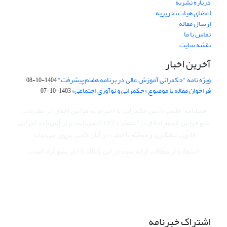
درباره نشریه
اعضای هیات تحریریه
ارسال مقاله
تماس با ما
نقشه سایت
آخرین اخبار
ویژه نامه "حکمرانی آموزش عالی در برنامه هفتم پیشرفت"
1404-10-08
فراخوان مقاله با موضوع «حکمرانی و نوآوری اجتماعی»
1403-10-07
فصلنامه علمی دانش حکمرانی با احترام به قوانین اخلاق در نشریات،
تابع قوانین کمیته اخلاق در انتشار (COPE) می‌باشد
و از آیین‌نامه اجرایی
قانون پیشگیری و مقابله با تقلب در آثار علمی پیروی می‌نماید.
استفاده از مطالب ارایه شده در این پایگاه با ذکر منبع آزاد است.
اشتراک خبرنامه