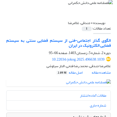
نویسنده =
جندقی، غلامرضا
تعداد مقالات:
1
الگوی گذار اجتماعی-فنی از سیستم قضایی سنتی به سیستم
قضایی الکترونیک در ایران
دوره 2، شماره 5، زمستان 1403، صفحه
66-95
10.22034/jokog.2025.496638.1039
غلامرضا جندقی، محمد رضا فتحی، الناز سیاوشی
مشاهده مقاله
اصل مقاله
2.09 M
مقالات آماده انتشار
شماره جاری
شماره‌های پیشین نشریه