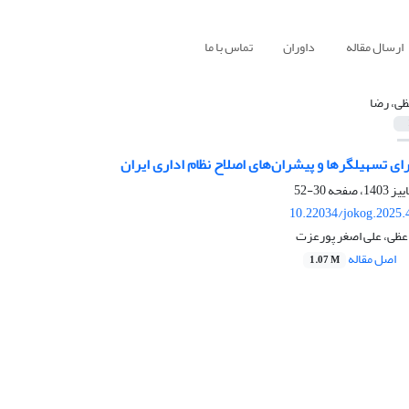
ارسال مقاله
داوران
تماس با ما
ظی، رضا
رای تسهیلگرها و پیشران‌های اصلاح نظام اداری ایران
30-52
10.22034/jokog.2025.
اعظی، علی اصغر پورعزت
اصل مقاله
1.07 M