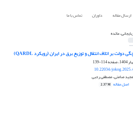
ارسال مقاله
داوران
تماس با ما
بایجانی، مائده
ی دولت بر اتلاف انتقال و توزیع برق در ایران (رویکرد QARDL)
114-139
10.22034/jokog.2025.
 مجید صامتی، مصطفی رجبی
اصل مقاله
2.37 M