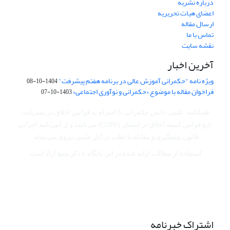
درباره نشریه
اعضای هیات تحریریه
ارسال مقاله
تماس با ما
نقشه سایت
آخرین اخبار
ویژه نامه "حکمرانی آموزش عالی در برنامه هفتم پیشرفت"
1404-10-08
فراخوان مقاله با موضوع «حکمرانی و نوآوری اجتماعی»
1403-10-07
فصلنامه علمی دانش حکمرانی با احترام به قوانین اخلاق در نشریات،
تابع قوانین کمیته اخلاق در انتشار (COPE) می‌باشد
و از آیین‌نامه اجرایی
قانون پیشگیری و مقابله با تقلب در آثار علمی پیروی می‌نماید.
استفاده از مطالب ارایه شده در این پایگاه با ذکر منبع آزاد است.
اشتراک خبرنامه