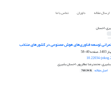
ارسال مقاله
داوران
تماس با ما
ری، احسان
کمرانی توسعه فناوری‌های هوش مصنوعی در کشورهای منتخب
40-58
10.22034/jokog.
 بشیری، محمدرضا عطارپور، احسان بشیری
اصل مقاله
760.94 K