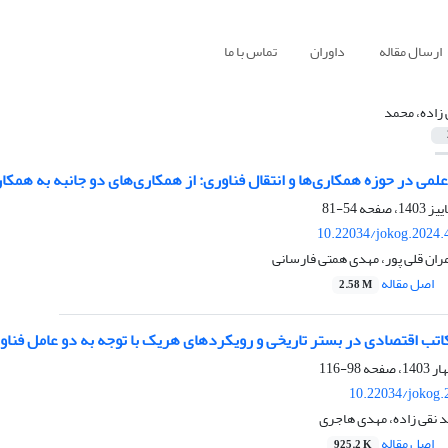
ارسال مقاله
داوران
تماس با ما
 زاده، محمد
لمی در حوزه همکاری‌ها و انتقال فناوری: از همکاری‌های دو جانبه به همکا
54-81
10.22034/jokog.2024.
مران قلی پور، مهدی همتی فارسانی
اصل مقاله
2.58 M
اتب اقتصادی در بستر تاریخی و رویکردهای هریک با توجه به دو عامل فناور
98-116
10.22034/jokog.
د نقی زاده، مهدی هاجری
اصل مقاله
925.2 K