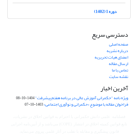
دوره 1 (1402)
دسترسی سریع
صفحه اصلی
درباره نشریه
اعضای هیات تحریریه
ارسال مقاله
تماس با ما
نقشه سایت
آخرین اخبار
ویژه نامه "حکمرانی آموزش عالی در برنامه هفتم پیشرفت"
1404-10-08
فراخوان مقاله با موضوع «حکمرانی و نوآوری اجتماعی»
1403-10-07
فصلنامه علمی دانش حکمرانی با احترام به قوانین اخلاق در نشریات،
تابع قوانین کمیته اخلاق در انتشار (COPE) می‌باشد
و از آیین‌نامه اجرایی
قانون پیشگیری و مقابله با تقلب در آثار علمی پیروی می‌نماید.