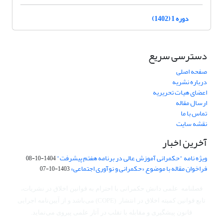
دوره 1 (1402)
دسترسی سریع
صفحه اصلی
درباره نشریه
اعضای هیات تحریریه
ارسال مقاله
تماس با ما
نقشه سایت
آخرین اخبار
ویژه نامه "حکمرانی آموزش عالی در برنامه هفتم پیشرفت"
1404-10-08
فراخوان مقاله با موضوع «حکمرانی و نوآوری اجتماعی»
1403-10-07
فصلنامه علمی دانش حکمرانی با احترام به قوانین اخلاق در نشریات،
تابع قوانین کمیته اخلاق در انتشار (COPE) می‌باشد
و از آیین‌نامه اجرایی
قانون پیشگیری و مقابله با تقلب در آثار علمی پیروی می‌نماید.