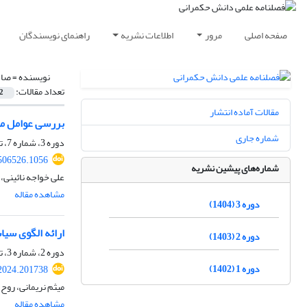
صفحه اصلی
مرور
اطلاعات نشریه
راهنمای نویسندگان
نویسنده =
صاح
تعداد مقالات:
2
مقالات آماده انتشار
بررسی عوامل مؤث
شماره جاری
دوره 3، شماره 7، تابستان 1404، صفحه
506526.1056
شماره‌های پیشین نشریه
علی خواجه نائینی،
مشاهده مقاله
دوره 3 (1404)
ارائه الگوی سیا
دوره 2 (1403)
دوره 2، شماره 3، تابستان 1403، صفحه
دوره 1 (1402)
2024.201738
میثم نریمانی، روح
مشاهده مقاله