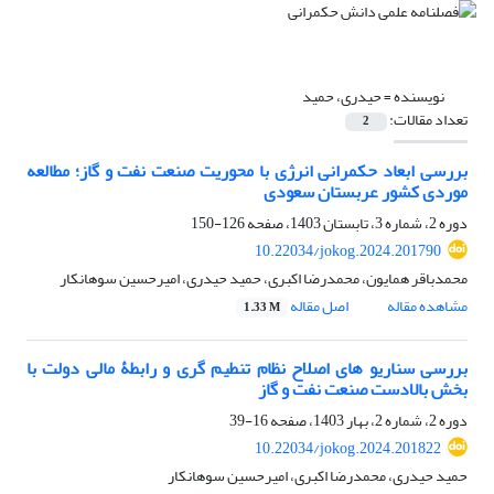
نویسنده =
حیدری، حمید
تعداد مقالات:
2
بررسی ابعاد حکمرانی انرژی با محوریت صنعت نفت و گاز؛ مطالعه
موردی کشور عربستان سعودی
دوره 2، شماره 3، تابستان 1403، صفحه
126-150
10.22034/jokog.2024.201790
محمدباقر همایون، محمدرضا اکبری، حمید حیدری، امیرحسین سوهانکار
مشاهده مقاله
اصل مقاله
1.33 M
بررسی سناریو های اصلاح نظام تنطیم گری و رابطۀ مالی دولت با
بخش بالادست صنعت نفت و گاز
دوره 2، شماره 2، بهار 1403، صفحه
16-39
10.22034/jokog.2024.201822
حمید حیدری، محمدرضا اکبری، امیرحسین سوهانکار