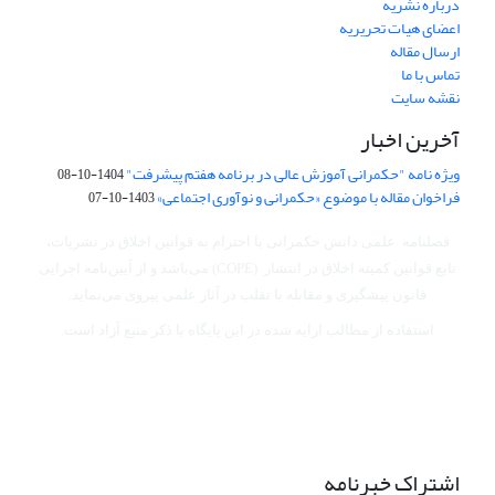
درباره نشریه
اعضای هیات تحریریه
ارسال مقاله
تماس با ما
نقشه سایت
آخرین اخبار
ویژه نامه "حکمرانی آموزش عالی در برنامه هفتم پیشرفت"
1404-10-08
فراخوان مقاله با موضوع «حکمرانی و نوآوری اجتماعی»
1403-10-07
فصلنامه علمی دانش حکمرانی با احترام به قوانین اخلاق در نشریات،
تابع قوانین کمیته اخلاق در انتشار (COPE) می‌باشد
و از آیین‌نامه اجرایی
قانون پیشگیری و مقابله با تقلب در آثار علمی پیروی می‌نماید.
استفاده از مطالب ارایه شده در این پایگاه با ذکر منبع آزاد است.
اشتراک خبرنامه