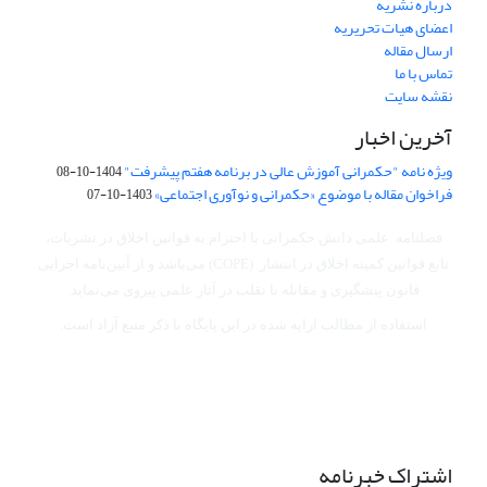
درباره نشریه
اعضای هیات تحریریه
ارسال مقاله
تماس با ما
نقشه سایت
آخرین اخبار
ویژه نامه "حکمرانی آموزش عالی در برنامه هفتم پیشرفت"
1404-10-08
فراخوان مقاله با موضوع «حکمرانی و نوآوری اجتماعی»
1403-10-07
فصلنامه علمی دانش حکمرانی با احترام به قوانین اخلاق در نشریات،
تابع قوانین کمیته اخلاق در انتشار (COPE) می‌باشد
و از آیین‌نامه اجرایی
قانون پیشگیری و مقابله با تقلب در آثار علمی پیروی می‌نماید.
استفاده از مطالب ارایه شده در این پایگاه با ذکر منبع آزاد است.
اشتراک خبرنامه