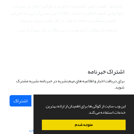
فصلنامه علمی دانش حکمرانی با احترام به قوانین اخلاق در نشریات،
تابع قوانین کمیته اخلاق در انتشار (COPE) می‌باشد
و از آیین‌نامه اجرایی
قانون پیشگیری و مقابله با تقلب در آثار علمی پیروی می‌نماید.
استفاده از مطالب ارایه شده در این پایگاه با ذکر منبع آزاد است.
اشتراک خبرنامه
برای دریافت اخبار و اطلاعیه های مهم نشریه در خبرنامه نشریه مشترک
شوید.
اشتراک
این وب سایت از کوکی ها برای اطمینان از ارائه بهترین
خدمات استفاده می کند.
متوجه شدم
سامانه مدیریت نشریات علمی.
طراحی و پیاده سازی از
سیناوب