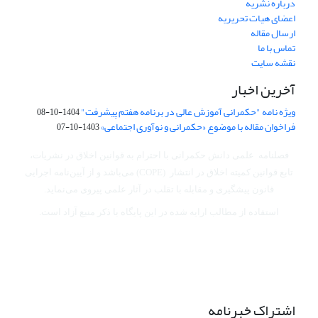
درباره نشریه
اعضای هیات تحریریه
ارسال مقاله
تماس با ما
نقشه سایت
آخرین اخبار
ویژه نامه "حکمرانی آموزش عالی در برنامه هفتم پیشرفت"
1404-10-08
فراخوان مقاله با موضوع «حکمرانی و نوآوری اجتماعی»
1403-10-07
فصلنامه علمی دانش حکمرانی با احترام به قوانین اخلاق در نشریات،
تابع قوانین کمیته اخلاق در انتشار (COPE) می‌باشد
و از آیین‌نامه اجرایی
قانون پیشگیری و مقابله با تقلب در آثار علمی پیروی می‌نماید.
استفاده از مطالب ارایه شده در این پایگاه با ذکر منبع آزاد است.
اشتراک خبرنامه