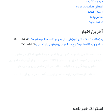
درباره نشریه
اعضای هیات تحریریه
ارسال مقاله
تماس با ما
نقشه سایت
آخرین اخبار
ویژه نامه "حکمرانی آموزش عالی در برنامه هفتم پیشرفت"
1404-10-08
فراخوان مقاله با موضوع «حکمرانی و نوآوری اجتماعی»
1403-10-07
فصلنامه علمی دانش حکمرانی با احترام به قوانین اخلاق در نشریات،
تابع قوانین کمیته اخلاق در انتشار (COPE) می‌باشد
و از آیین‌نامه اجرایی
قانون پیشگیری و مقابله با تقلب در آثار علمی پیروی می‌نماید.
استفاده از مطالب ارایه شده در این پایگاه با ذکر منبع آزاد است.
اشتراک خبرنامه