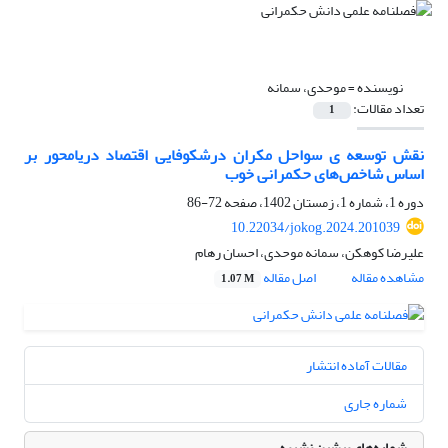
نویسنده =
موحدی، سمانه
تعداد مقالات:
1
نقش توسعه ی سواحل مکران درشکوفایی اقتصاد دریامحور بر
اساس شاخص‌های حکمرانی خوب
دوره 1، شماره 1، زمستان 1402، صفحه
72-86
10.22034/jokog.2024.201039
علیرضا کوهکن، سمانه موحدی، احسان رهام
مشاهده مقاله
اصل مقاله
1.07 M
مقالات آماده انتشار
شماره جاری
شماره‌های پیشین نشریه