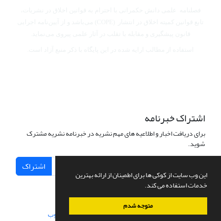
فصلنامه علمی دانش حکمرانی با احترام به قوانین اخلاق در نشریات،
تابع قوانین کمیته اخلاق در انتشار (COPE) می‌باشد
و از آیین‌نامه اجرایی
قانون پیشگیری و مقابله با تقلب در آثار علمی پیروی می‌نماید.
استفاده از مطالب ارایه شده در این پایگاه با ذکر منبع آزاد است.
اشتراک خبرنامه
برای دریافت اخبار و اطلاعیه های مهم نشریه در خبرنامه نشریه مشترک
شوید.
اشتراک
این وب سایت از کوکی ها برای اطمینان از ارائه بهترین
خدمات استفاده می کند.
متوجه شدم
سامانه مدیریت نشریات علمی.
طراحی و پیاده سازی از
سیناوب