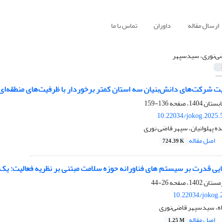
ارسال مقاله
داوران
تماس با ما
ی‌نوری، سیدسپهر
یت شرکت‌های دانش‌بنیان سه استان‌ کمتر برخوردار با ظرفیت‌های منطقه‌ا
136-159
10.22034/jokog.2025.
ه پهلوانیان، سپهر قاضی نوری
اصل مقاله
724.39 K
ویایی قدرت بر سیستم های فناورانه حوزه سلامت مبتنی بر نظریه فعالیت: ی
26-44
10.22034/jokog.
ه، سیدسپهر قاضی‌نوری
اصل مقاله
1.25 M