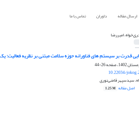
ارسال مقاله
داوران
تماس با ما
ی‌خواه، امیررضا
ویایی قدرت بر سیستم های فناورانه حوزه سلامت مبتنی بر نظریه فعالیت: ی
26-44
10.22034/jokog.
ه، سیدسپهر قاضی‌نوری
اصل مقاله
1.25 M